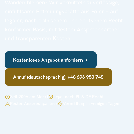
Wänden bleiben? Wir vermitteln zuverlässige,
einfühlsame Betreuungskräfte aus Polen – auf
legaler, nach polnischem und deutschem Recht
konformer Basis, mit festem Ansprechpartner
und transparenten Kosten.
Kostenloses Angebot anfordern
Anruf (deutschsprachig): +48 696 950 748
Seit 2006 am Markt
Legal nach PL & DE Recht
Fester Ansprechpartner
Vermittlung in wenigen Tagen