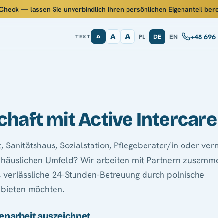
-Check
— lassen Sie unverbindlich Ihren persönlichen Eigenanteil be
A
+48 696
A
PL
DE
EN
TEXT
A
haft mit Active Intercare
t, Sanitätshaus, Sozialstation, Pflegeberater/in oder ver
 häuslichen Umfeld? Wir arbeiten mit Partnern zusamme
e, verlässliche 24-Stunden-Betreuung durch polnische
nbieten möchten.
narbeit auszeichnet