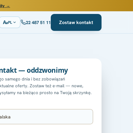
óły →
A
Zostaw kontakt
22 487 51 11
PL
a
ntakt — oddzwonimy
o samego dnia i bez zobowiązań
tualne oferty. Zostaw też e-mail — nowe,
ysyłamy na bieżąco prosto na Twoją skrzynkę.