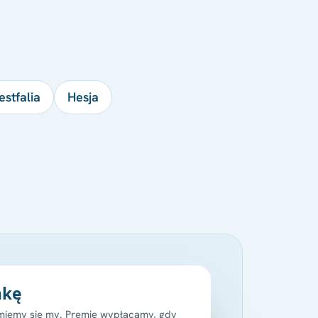
stfalia
Hesja
nkę
jmiemy się my. Premię wypłacamy, gdy