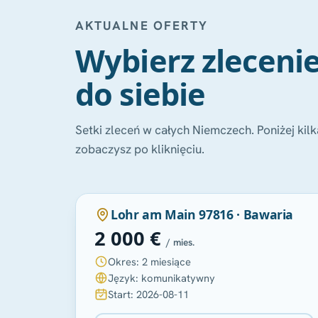
AKTUALNE OFERTY
Wybierz zlecen
do siebie
Setki zleceń w całych Niemczech. Poniżej kil
zobaczysz po kliknięciu.
POLECANA
Lohr am Main 97816 · Bawaria
2 000 €
/ mies.
Okres: 2 miesiące
Język: komunikatywny
Start: 2026-08-11