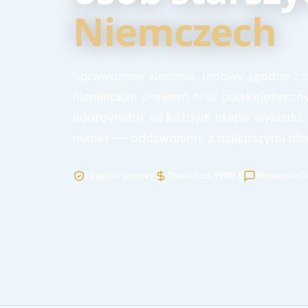
Niemczech
Sprawdzone zlecenia, umowy zgodne z p
niemieckim prawem oraz polskojęzyczn
koordynator na każdym etapie wyjazdu.
numer — oddzwonimy z najlepszymi ofe
Legalne umowy
Stawki od 1900 €
Wsparcie 2