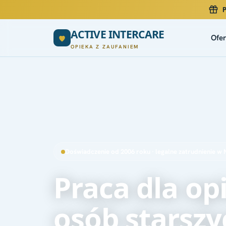
ACTIVE INTERCARE
Ofer
OPIEKA Z ZAUFANIEM
Doświadczenie od 2006 roku · legalne zatrudnienie w
Praca dla o
osób starsz