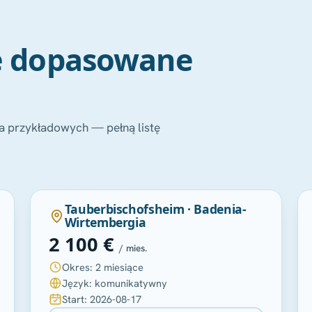
ie dopasowane
ka przykładowych — pełną listę
POLECANA
Tauberbischofsheim · Badenia-
Wirtembergia
2 100 €
/ mies.
Okres: 2 miesiące
Język: komunikatywny
Start: 2026-08-17