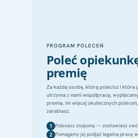
PROGRAM POLECEŃ
Poleć opiekunkę 
premię
Za każdą osobę, którą polecisz i która
utrzyma z nami współpracę, wypłacamy
premię. Im więcej skutecznych poleceń,
zarabiasz.
Polecasz znajomą — zostawiasz swój i
1
Pomagamy jej podjąć legalną pracę 
2