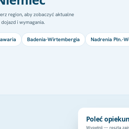
erz region, aby zobaczyć aktualne
, dojazd i wymagania.
awaria
Badenia-Wirtembergia
Nadrenia Płn.-We
Poleć opieku
Wypełnij — resztą za