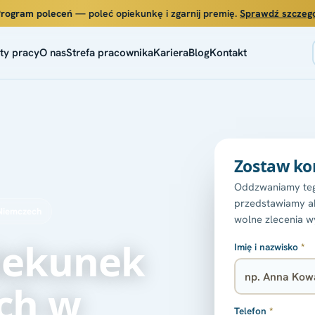
Program poleceń
— poleć opiekunkę i zgarnij premię.
Sprawdź szczeg
ty pracy
O nas
Strefa pracownika
Kariera
Blog
Kontakt
Zostaw ko
Oddzwaniamy teg
przedstawiamy ak
 Niemczech
wolne zlecenia w
piekunek
Imię i nazwisko
*
ych w
Telefon
*