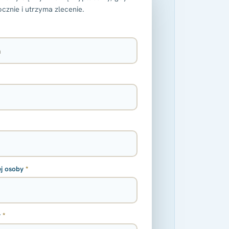
znie i utrzyma zlecenie.
ej osoby
*
y
*