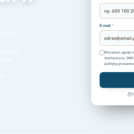
E-mail
*
olskim i
y
 Zostaw
Wyrażam zgodę na
telefoniczny, SMS 
rtami.
polityką prywatno
4/7
T