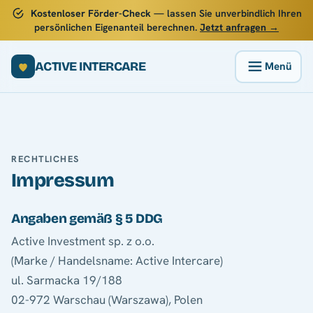
Kostenloser Förder-Check
— lassen Sie unverbindlich Ihren
persönlichen Eigenanteil berechnen.
Jetzt anfragen →
ACTIVE INTERCARE
RECHTLICHES
Impressum
Angaben gemäß § 5 DDG
Active Investment sp. z o.o.
(Marke / Handelsname: Active Intercare)
ul. Sarmacka 19/188
02-972 Warschau (Warszawa), Polen