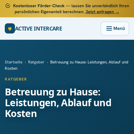
Kostenloser Förder-Check
— lassen Sie unverbindlich Ihren
persönlichen Eigenanteil berechnen.
Jetzt anfragen →
ACTIVE INTERCARE
Startseite
›
Ratgeber
›
Betreuung zu Hause: Leistungen, Ablauf und
Kosten
RATGEBER
Betreuung zu Hause:
Leistungen, Ablauf und
Kosten