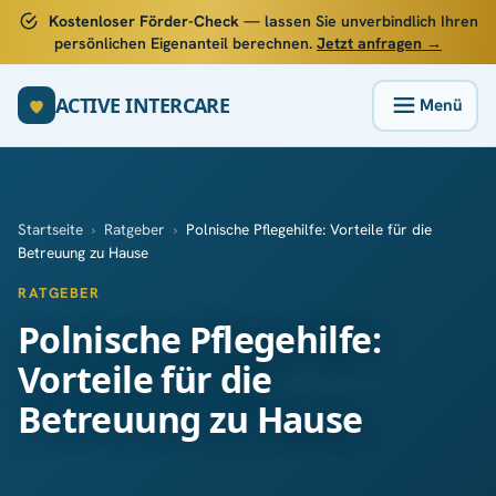
Kostenloser Förder-Check
— lassen Sie unverbindlich Ihren
persönlichen Eigenanteil berechnen.
Jetzt anfragen →
ACTIVE INTERCARE
Startseite
›
Ratgeber
›
Polnische Pflegehilfe: Vorteile für die
Betreuung zu Hause
RATGEBER
Polnische Pflegehilfe:
Vorteile für die
Betreuung zu Hause