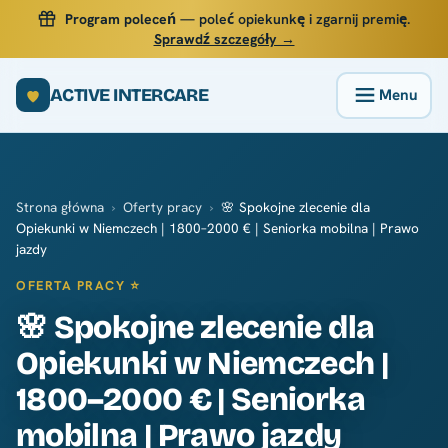
Program poleceń
— poleć opiekunkę i zgarnij premię.
Sprawdź szczegóły →
ACTIVE INTERCARE
Strona główna
›
Oferty pracy
›
🌸 Spokojne zlecenie dla
Opiekunki w Niemczech | 1800–2000 € | Seniorka mobilna | Prawo
jazdy
OFERTA PRACY ⭐
🌸 Spokojne zlecenie dla
Opiekunki w Niemczech |
1800–2000 € | Seniorka
mobilna | Prawo jazdy