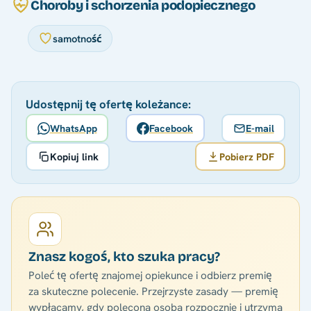
Choroby i schorzenia podopiecznego
samotność
Udostępnij tę ofertę koleżance:
WhatsApp
Facebook
E-mail
Kopiuj link
Pobierz PDF
Znasz kogoś, kto szuka pracy?
Poleć tę ofertę znajomej opiekunce i odbierz premię
za skuteczne polecenie. Przejrzyste zasady — premię
wypłacamy, gdy polecona osoba rozpocznie i utrzyma