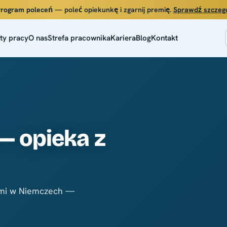
rogram poleceń
— poleć opiekunkę i zgarnij premię.
Sprawdź szczeg
ty pracy
O nas
Strefa pracownika
Kariera
Blog
Kontakt
 — opieka z
ami w Niemczech —