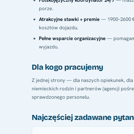
Polskojęzyczny koordynator 24/7
— masz z
porze.
Atrakcyjne stawki + premie
— 1900–2600 € 
kosztów dojazdu.
Pełne wsparcie organizacyjne
— pomagamy 
wyjazdu.
Dla kogo pracujemy
Z jednej strony — dla naszych opiekunek, dla
niemieckich rodzin i partnerów (agencji pośr
sprawdzonego personelu.
Najczęściej zadawane pytan