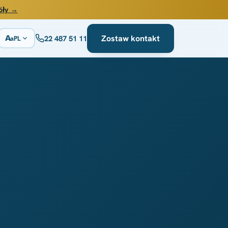
óły →
Zostaw kontakt
A
22 487 51 11
PL
a