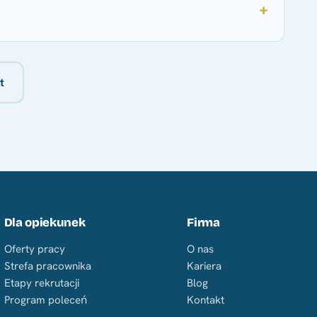
t
Dla opiekunek
Firma
Oferty pracy
O nas
Strefa pracownika
Kariera
Etapy rekrutacji
Blog
Program poleceń
Kontakt