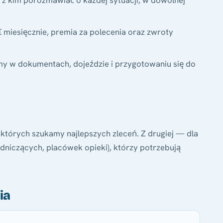
 kim porozmawiać o każdej sytuacji, w dowolnej
miesięcznie, premia za polecenia oraz zwroty
w dokumentach, dojeździe i przygotowaniu się do
 których szukamy najlepszych zleceń. Z drugiej — dla
edniczących, placówek opieki), którzy potrzebują
ia