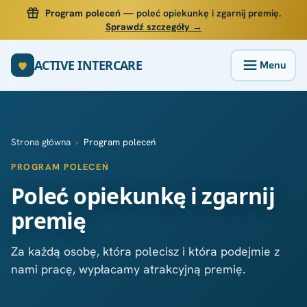
Program poleceń
— poleć opiekunkę i zgarnij premię.
Sprawdź szczegóły →
ACTIVE INTERCARE
Strona główna
›
Program poleceń
PROGRAM POLECEŃ
Poleć opiekunkę i zgarnij
premię
Za każdą osobę, która polecisz i która podejmie z
nami pracę, wypłacamy atrakcyjną premię.