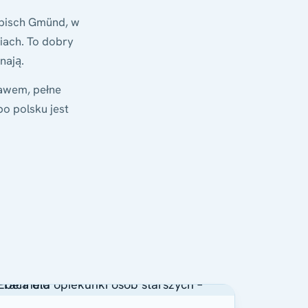
äbisch Gmünd, w
iach. To dobry
nają.
awem, pełne
o polsku jest