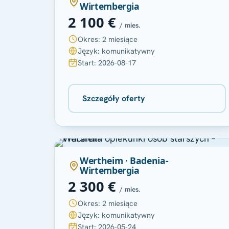
Wirtembergia
2 100 €
/ mies.
Okres: 2 miesiące
Język: komunikatywny
Start: 2026-08-17
Szczegóły oferty
Wertheim · Badenia-
Wirtembergia
2 300 €
/ mies.
Okres: 2 miesiące
Język: komunikatywny
Start: 2026-05-24