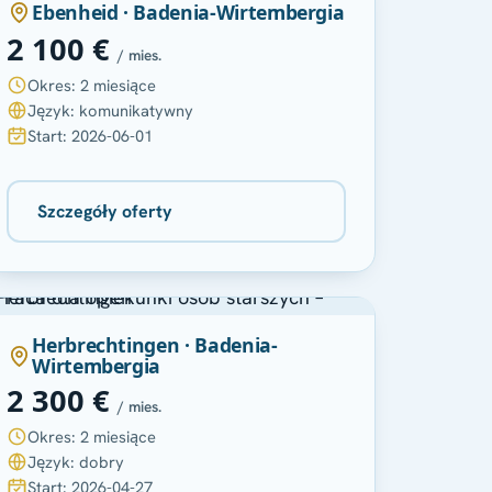
Ebenheid · Badenia-Wirtembergia
2 100 €
/ mies.
Okres: 2 miesiące
Język: komunikatywny
Start: 2026-06-01
Szczegóły oferty
Herbrechtingen · Badenia-
Wirtembergia
2 300 €
/ mies.
Okres: 2 miesiące
Język: dobry
Start: 2026-04-27