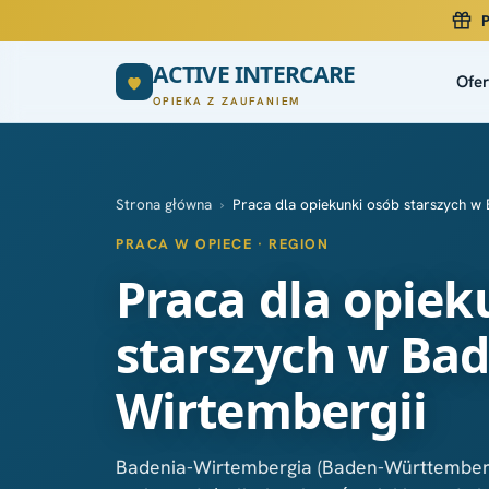
P
ACTIVE INTERCARE
Ofer
OPIEKA Z ZAUFANIEM
Strona główna
›
Praca dla opiekunki osób starszych w 
PRACA W OPIECE · REGION
Praca dla opiek
starszych w Bad
Wirtembergii
Badenia-Wirtembergia (Baden-Württember