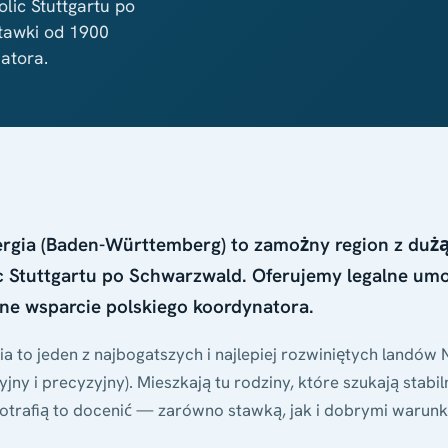
lic Stuttgartu po
tawki od 1900
atora.
gia (Baden-Württemberg) to zamożny region z dużą
c Stuttgartu po Schwarzwald. Oferujemy legalne um
łne wsparcie polskiego koordynatora.
 to jeden z najbogatszych i najlepiej rozwiniętych landów N
ny i precyzyjny). Mieszkają tu rodziny, które szukają stabi
 potrafią to docenić — zarówno stawką, jak i dobrymi warun