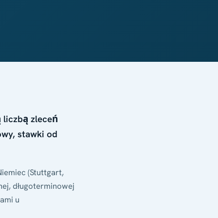
 liczbą zleceń
owy, stawki od
iemiec (Stuttgart,
lnej, długoterminowej
kami u