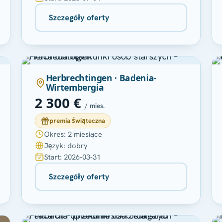
Szczegóły oferty
Herbrechtingen · Badenia-
Wirtembergia
2 300 €
/ mies.
premia świąteczna
Okres: 2 miesiące
Język: dobry
Start: 2026-03-31
Szczegóły oferty