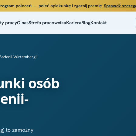
rogram poleceń
— poleć opiekunkę i zgarnij premię.
Sprawdź szczeg
ty pracy
O nas
Strefa pracownika
Kariera
Blog
Kontakt
Badenii-Wirtembergii
unki osób
enii-
g) to zamożny