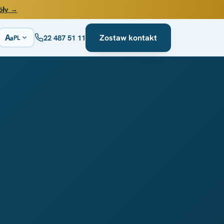
óły →
A
Zostaw kontakt
22 487 51 11
PL
a