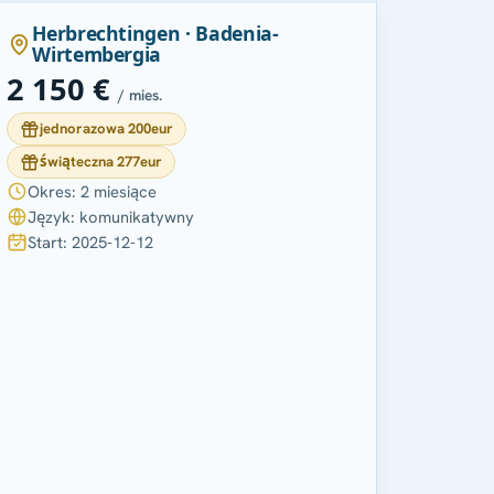
Herbrechtingen · Badenia-
Wirtembergia
2 150 €
/ mies.
jednorazowa 200eur
świąteczna 277eur
Okres: 2 miesiące
Język: komunikatywny
Start: 2025-12-12