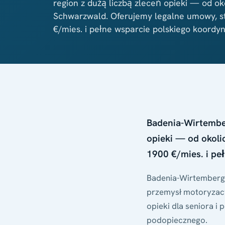
region z dużą liczbą zleceń opieki — od oko
Schwarzwald. Oferujemy legalne umowy, s
€/mies. i pełne wsparcie polskiego koordyn
Badenia-Wirtember
opieki — od okoli
1900 €/mies. i pe
Badenia-Wirtembergia
przemysł motoryzacyj
opieki dla seniora i
podopiecznego.