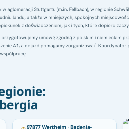
w aglomeracji Stuttgartu (m.in. Fellbach), w regionie Schw
udniu landu, a także w mniejszych, spokojnych miejscowośc
piekunek z doświadczeniem, jak i tych, które dopiero zaczy
a przygotowujemy umowę zgodną z polskim i niemieckim pr
oszenie A1, a dojazd pomagamy zorganizować. Koordynator p
 współpracę.
egionie:
bergia
POLECANA
97877 Wertheim · Badenia-