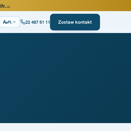
óły →
A
Zostaw kontakt
22 487 51 11
PL
a