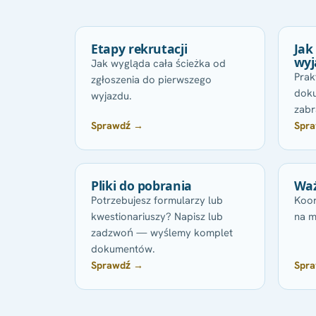
Etapy rekrutacji
Jak
wyj
Jak wygląda cała ścieżka od
Prak
zgłoszenia do pierwszego
doku
wyjazdu.
zabr
Sprawdź →
Spr
Pliki do pobrania
Waż
Potrzebujesz formularzy lub
Koor
kwestionariuszy? Napisz lub
na m
zadzwoń — wyślemy komplet
dokumentów.
Sprawdź →
Spr