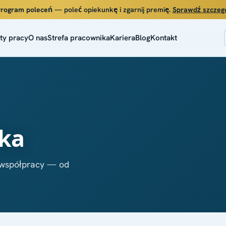
rogram poleceń
— poleć opiekunkę i zgarnij premię.
Sprawdź szczeg
ty pracy
O nas
Strefa pracownika
Kariera
Blog
Kontakt
ika
 współpracy — od