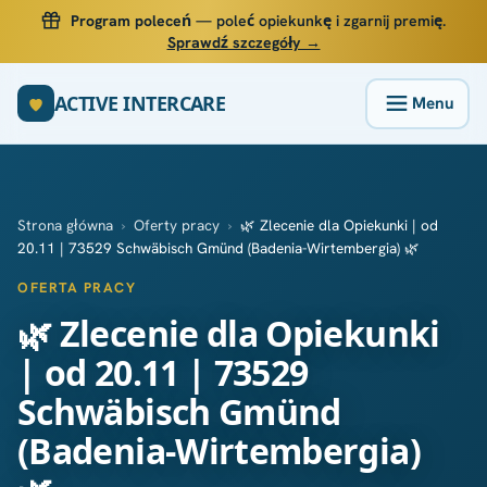
Program poleceń
— poleć opiekunkę i zgarnij premię.
Sprawdź szczegóły →
ACTIVE INTERCARE
Strona główna
›
Oferty pracy
›
🌿 Zlecenie dla Opiekunki | od
20.11 | 73529 Schwäbisch Gmünd (Badenia-Wirtembergia) 🌿
OFERTA PRACY
🌿 Zlecenie dla Opiekunki
| od 20.11 | 73529
Schwäbisch Gmünd
(Badenia-Wirtembergia)