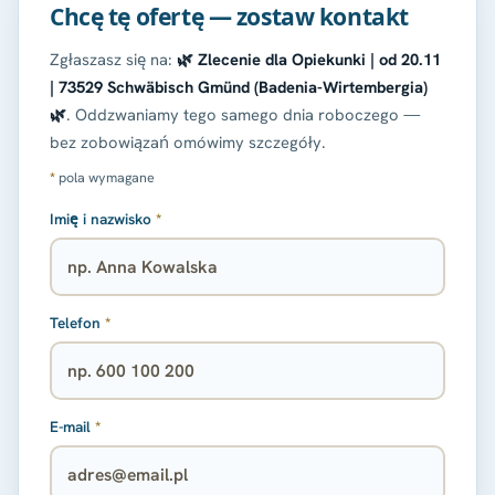
Chcę tę ofertę — zostaw kontakt
Zgłaszasz się na:
🌿 Zlecenie dla Opiekunki | od 20.11
| 73529 Schwäbisch Gmünd (Badenia-Wirtembergia)
🌿
. Oddzwaniamy tego samego dnia roboczego —
bez zobowiązań omówimy szczegóły.
*
pola wymagane
Imię i nazwisko
*
Telefon
*
E-mail
*