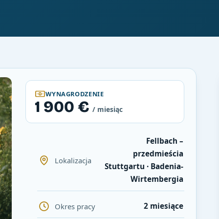
WYNAGRODZENIE
1 900 €
/ miesiąc
Fellbach –
przedmieścia
Lokalizacja
Stuttgartu · Badenia-
Wirtembergia
2 miesiące
Okres pracy