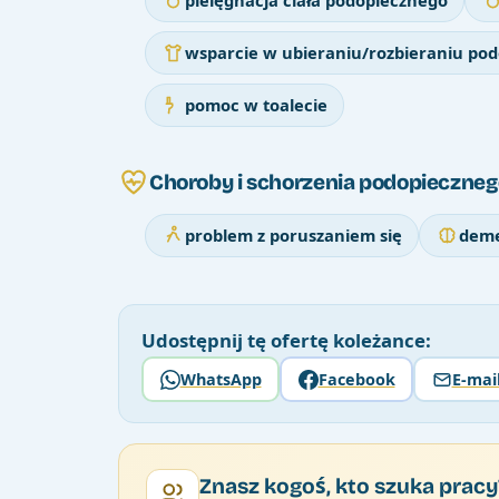
pielęgnacja ciała podopiecznego
wsparcie w ubieraniu/rozbieraniu po
pomoc w toalecie
Choroby i schorzenia podopieczneg
problem z poruszaniem się
deme
Udostępnij tę ofertę koleżance:
WhatsApp
Facebook
E-mai
Znasz kogoś, kto szuka pracy