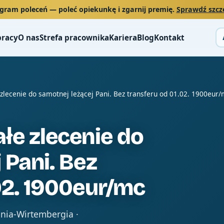
gram poleceń
— poleć opiekunkę i zgarnij premię.
Sprawdź szcz
pracy
O nas
Strefa pracownika
Kariera
Blog
Kontakt
 zlecenie do samotnej leżącej Pani. Bez transferu od 01.02. 1900eur
łe zlecenie do
 Pani. Bez
02. 1900eur/mc
enia-Wirtembergia ·