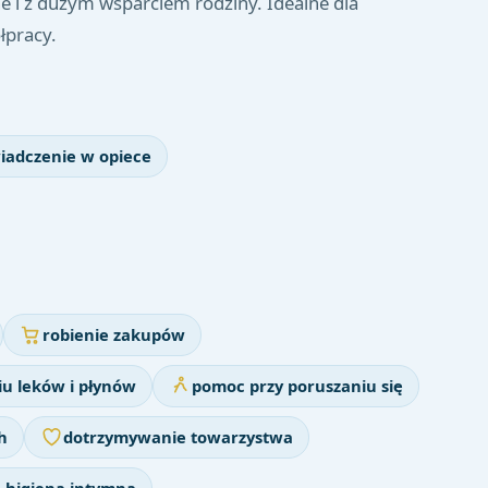
e i z dużym wsparciem rodziny. Idealne dla
łpracy.
iadczenie w opiece
robienie zakupów
u leków i płynów
pomoc przy poruszaniu się
h
dotrzymywanie towarzystwa