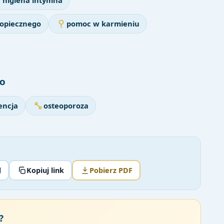
higiena intymna
dopiecznego
pomoc w karmieniu
o
ncja
osteoporoza
l
Kopiuj link
Pobierz PDF
?