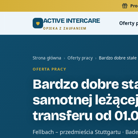
Pro
ACTIVE INTERCARE
Oferty 
OPIEKA Z ZAUFANIEM
Strona główna
›
Oferty pracy
›
Bardzo dobre stałe
OFERTA PRACY
Bardzo dobre sta
samotnej leżącej
transferu od 01.
Fellbach – przedmieścia Stuttgartu · Bad