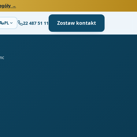
egóły →
Zostaw kontakt
22 487 51 11
A
PL
a
/mc