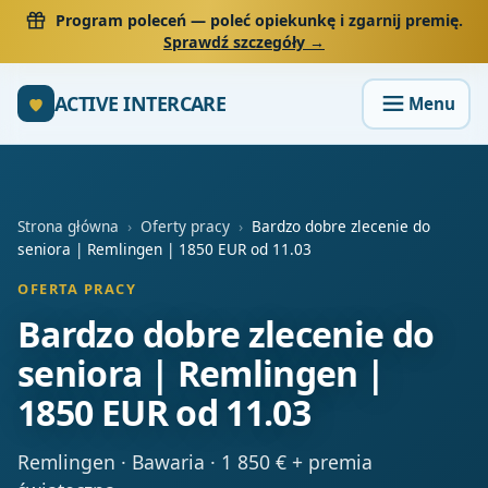
Program poleceń
— poleć opiekunkę i zgarnij premię.
Sprawdź szczegóły →
ACTIVE INTERCARE
Strona główna
›
Oferty pracy
›
Bardzo dobre zlecenie do
seniora | Remlingen | 1850 EUR od 11.03
OFERTA PRACY
Bardzo dobre zlecenie do
seniora | Remlingen |
1850 EUR od 11.03
Remlingen · Bawaria · 1 850 € + premia