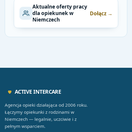
Aktualne oferty pracy
dla opiekunek w
Dołącz →
Niemczech
ACTIVE INTERCARE
Agencja opieki działająca od 2006 roku.
Łączymy opiekunki z rodzinami w
Niemczech — legalnie, uczciwie i z
pełnym wsparciem.