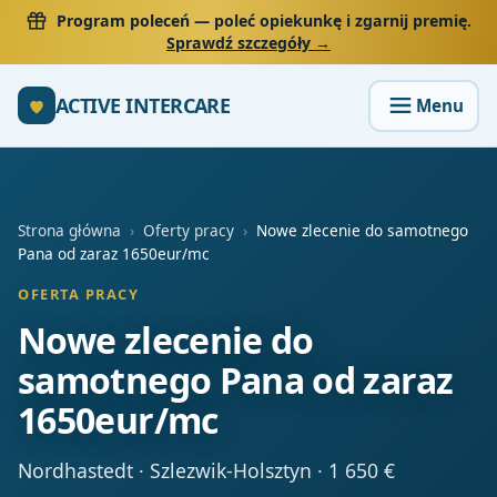
Program poleceń
— poleć opiekunkę i zgarnij premię.
Sprawdź szczegóły →
ACTIVE INTERCARE
Strona główna
›
Oferty pracy
›
Nowe zlecenie do samotnego
Pana od zaraz 1650eur/mc
OFERTA PRACY
Nowe zlecenie do
samotnego Pana od zaraz
1650eur/mc
Nordhastedt · Szlezwik-Holsztyn · 1 650 €