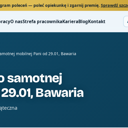
gram poleceń
— poleć opiekunkę i zgarnij premię.
Sprawdź szcz
pracy
O nas
Strefa pracownika
Kariera
Blog
Kontakt
amotnej mobilnej Pani od 29.01, Bawaria
o samotnej
 29.01, Bawaria
iąteczna