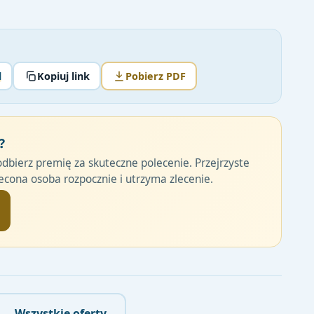
l
Kopiuj link
Pobierz PDF
?
odbierz premię za skuteczne polecenie. Przejrzyste
cona osoba rozpocznie i utrzyma zlecenie.
← Wszystkie oferty