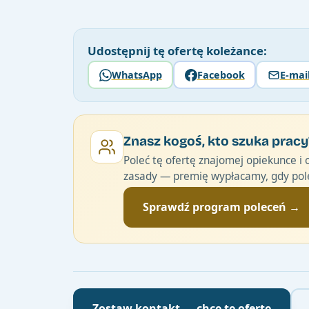
Udostępnij tę ofertę koleżance:
WhatsApp
Facebook
E-mai
Znasz kogoś, kto szuka pracy
Poleć tę ofertę znajomej opiekunce i 
zasady — premię wypłacamy, gdy pole
Sprawdź program poleceń →
Zostaw kontakt — chcę tę ofertę