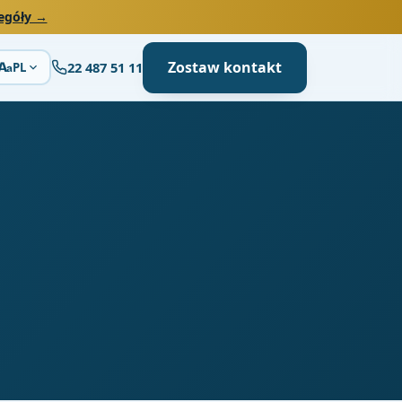
egóły →
Zostaw kontakt
22 487 51 11
A
PL
a