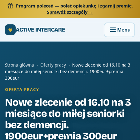
Program poleceń
— poleć opiekunkę i zgarnij premię.
Sprawdź szczegóły →
ACTIVE INTERCARE
Strona główna
›
Oferty pracy
›
Nowe zlecenie od 16.10 na 3
miesiące do miłej seniorki bez demencji. 1900eur+premia
300eur
OFERTA PRACY
Nowe zlecenie od 16.10 na 3
miesiące do miłej seniorki
bez demencji.
1900eur+premia 300eur