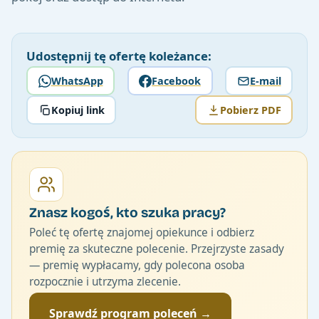
Udostępnij tę ofertę koleżance:
WhatsApp
Facebook
E-mail
Kopiuj link
Pobierz PDF
Znasz kogoś, kto szuka pracy?
Poleć tę ofertę znajomej opiekunce i odbierz
premię za skuteczne polecenie. Przejrzyste zasady
— premię wypłacamy, gdy polecona osoba
rozpocznie i utrzyma zlecenie.
Sprawdź program poleceń →