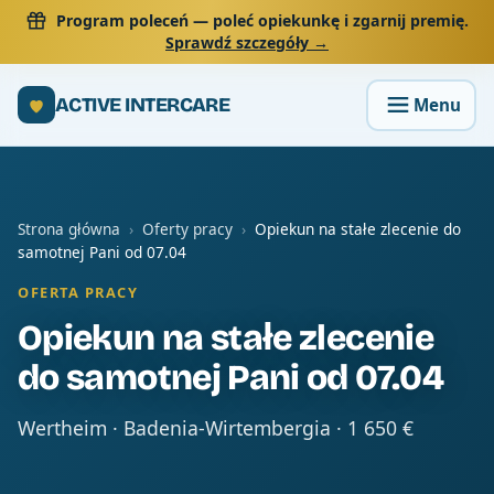
Program poleceń
— poleć opiekunkę i zgarnij premię.
Sprawdź szczegóły →
ACTIVE INTERCARE
Strona główna
›
Oferty pracy
›
Opiekun na stałe zlecenie do
samotnej Pani od 07.04
OFERTA PRACY
Opiekun na stałe zlecenie
do samotnej Pani od 07.04
Wertheim · Badenia-Wirtembergia · 1 650 €