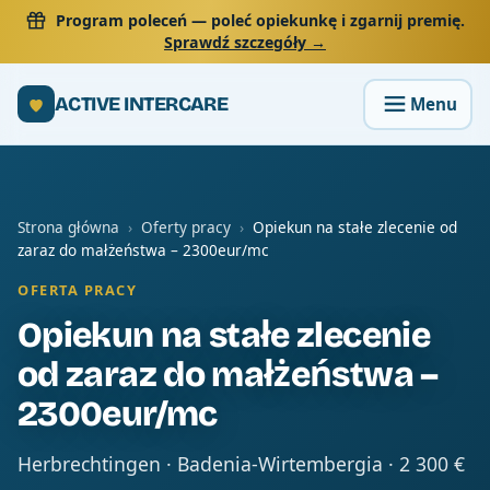
Program poleceń
— poleć opiekunkę i zgarnij premię.
Sprawdź szczegóły →
ACTIVE INTERCARE
Strona główna
›
Oferty pracy
›
Opiekun na stałe zlecenie od
zaraz do małżeństwa – 2300eur/mc
OFERTA PRACY
Opiekun na stałe zlecenie
od zaraz do małżeństwa –
2300eur/mc
Herbrechtingen · Badenia-Wirtembergia · 2 300 €