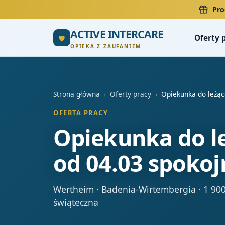
Pro
ACTIVE INTERCARE
Oferty 
OPIEKA Z ZAUFANIEM
Strona główna
›
Oferty pracy
›
Opiekunka do leżąc
OFERTA PRACY
Opiekunka do le
od 04.03 spokoj
Wertheim · Badenia-Wirtembergia · 1 900
świąteczna