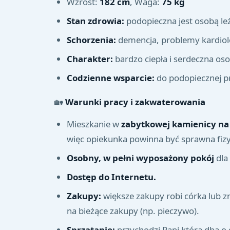
Wzrost:
182 cm
, Waga:
75 kg
Stan zdrowia:
podopieczna jest osobą leż
Schorzenia:
demencja, problemy kardiolo
Charakter:
bardzo ciepła i serdeczna oso
Codzienne wsparcie:
do podopiecznej pr
🏡
Warunki pracy i zakwaterowania
Mieszkanie w
zabytkowej kamienicy na
więc opiekunka powinna być sprawna fizy
Osobny, w pełni wyposażony pokój
dla
Dostęp do Internetu.
Zakupy:
większe zakupy robi córka lub 
na bieżące zakupy (np. pieczywo).
Sprzątanie:
przychodzi Pani która dba o