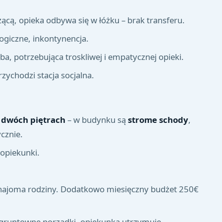
ącą, opieka odbywa się w łóżku – brak transferu.
giczne, inkontynencja.
ba, potrzebująca troskliwej i empatycznej opieki.
zychodzi stacja socjalna.
 dwóch piętrach
– w budynku są
strome schody
,
cznie.
 opiekunki.
znajoma rodziny. Dodatkowo miesięczny budżet 250€
 gruntowne porządki, opiekunka utrzymuje