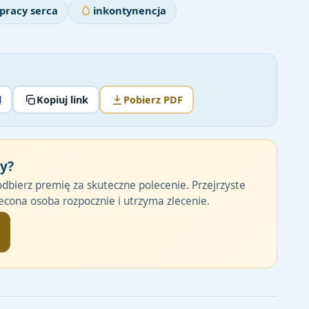
 pracy serca
inkontynencja
l
Kopiuj link
Pobierz PDF
cy?
odbierz premię za skuteczne polecenie. Przejrzyste
cona osoba rozpocznie i utrzyma zlecenie.