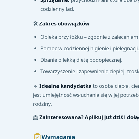
codzienny ład.
🛠️
Zakres obowiązków
Opieka przy łóżku – zgodnie z zaleceniami
Pomoc w codziennej higienie i pielęgnacji
Dbanie o lekką dietę podopiecznej.
Towarzyszenie i zapewnienie ciepłej, tros
🔹
Idealna kandydatka
to osoba ciepła, ci
jest umiejętność wsłuchania się w jej potrz
rodziny.
📩
Zainteresowana? Aplikuj już dziś i doł
Wymagania