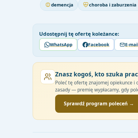
demencja
choroba i zaburzenia
Udostępnij tę ofertę koleżance:
WhatsApp
Facebook
E-mai
Znasz kogoś, kto szuka pra
Poleć tę ofertę znajomej opiekunce i 
zasady — premię wypłacamy, gdy pole
Sprawdź program poleceń →