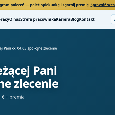
gram poleceń
— poleć opiekunkę i zgarnij premię.
Sprawdź szcz
pracy
O nas
Strefa pracownika
Kariera
Blog
Kontakt
ej Pani od 04.03 spokojne zlecenie
żącej Pani
ne zlecenie
 € + premia