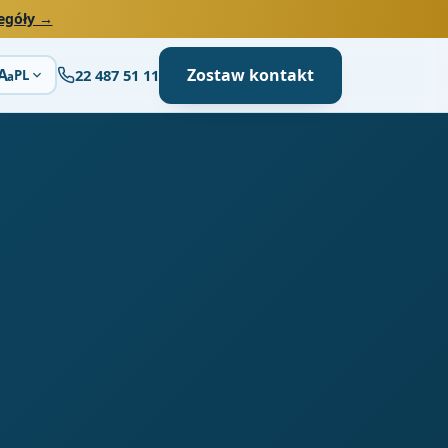
egóły →
Zostaw kontakt
A
22 487 51 11
PL
a