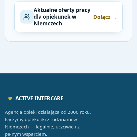
Aktualne oferty pracy
dla opiekunek w
Dołącz →
Niemczech
ACTIVE INTERCARE
Agencja opieki działająca od 2006 roku.
Łączymy opiekunki z rodzinami w
Niemczech — legalnie, uczciwie i z
pełnym wsparciem.