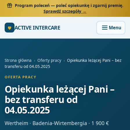
Program poleceń
— poleć opiekunkę i zgarnij premię.
Sprawdź szczegóły →
ACTIVE INTERCARE
Strona główna
›
Oferty pracy
›
Opiekunka leżącej Pani – bez
transferu od 04.05.2025
OFERTA PRACY
Opiekunka leżącej Pani –
bez transferu od
04.05.2025
Wertheim · Badenia-Wirtembergia · 1 900 €