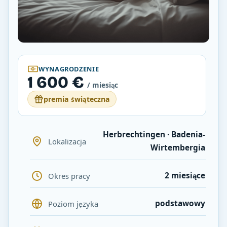
WYNAGRODZENIE
1 600 €
/ miesiąc
premia świąteczna
Herbrechtingen · Badenia-
Lokalizacja
Wirtembergia
2 miesiące
Okres pracy
podstawowy
Poziom języka