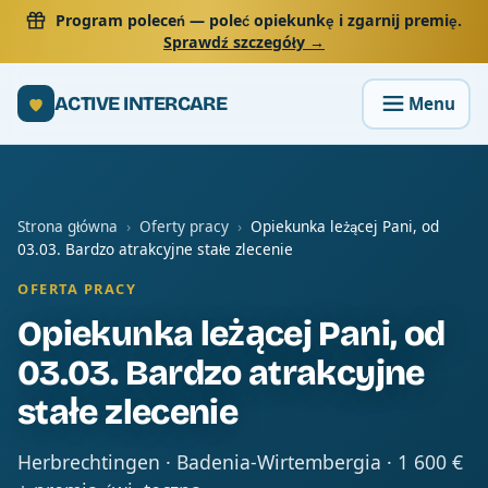
Program poleceń
— poleć opiekunkę i zgarnij premię.
Sprawdź szczegóły →
ACTIVE INTERCARE
Strona główna
›
Oferty pracy
›
Opiekunka leżącej Pani, od
03.03. Bardzo atrakcyjne stałe zlecenie
OFERTA PRACY
Opiekunka leżącej Pani, od
03.03. Bardzo atrakcyjne
stałe zlecenie
Herbrechtingen · Badenia-Wirtembergia · 1 600 €