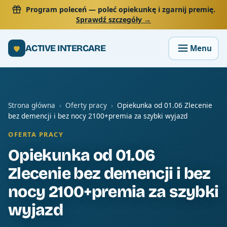
Program poleceń
— poleć opiekunkę i zgarnij premię.
Sprawdź szczegóły →
ACTIVE INTERCARE
Strona główna
›
Oferty pracy
›
Opiekunka od 01.06 Zlecenie
bez demencji i bez nocy 2100+premia za szybki wyjazd
OFERTA PRACY
Opiekunka od 01.06
Zlecenie bez demencji i bez
nocy 2100+premia za szybki
wyjazd