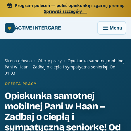
Program poleceń
— poleć opiekunkę i zgarnij premię.
Sprawdź szczegóły →
ACTIVE INTERCARE
Strona główna
›
Oferty pracy
›
Opiekunka samotnej mobilnej
Pani w Haan – Zadbaj o ciepłą i sympatyczną seniorkę! Od
01.03
OFERTA PRACY
Opiekunka samotnej
mobilnej Pani w Haan –
Zadbaj o ciepłą i
sympatyczną seniorkę! Od