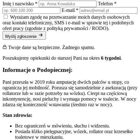
Imię i nazwisko
*
Telefon
*
E-mail
*
Wyrażam zgodę na przetwarzanie moich danych osobowych
oraz kontakt telefoniczny, SMS i e-mail w sprawie tej i podobnych
ofert pracy (zgodnie z polityką prywatności / RODO).
Wyślij zgłoszenie
Twoje dane są bezpieczne. Żadnego spamu.
Poszukujemy opiekunki do starszej Pani na okres
6 tygodni
.
Informacje o Podopiecznej:
Pani przeszła w 2019 roku amputację dwóch palców u stopy, co
ogranicza jej mobilność. Porusza się samodzielnie z asekuracją (przy
rollatorze lub w razie potrzeby na wózku). Cierpi na częściową
inkontynencję, nosi pieluchy i wymaga pomocy w toalecie. W nocy
zdarza się konieczność wstawania (średnio raz w nocy).
Stan zdrowia:
Bez ograniczeń w mówieniu, słuchu i widzeniu.
Posiada łóżko pielęgnacyjne, wózek, rollator oraz krzesełko
toaletowe w mieszkaniu.