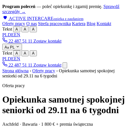
Program poleceń
— poleć opiekunkę i zgarnij premię.
Sprawdź
szczegóły →
ACTIVE INTERCARE
opieka z zaufaniem
Oferty pracy
O nas
Strefa pracownika
Kariera
Blog
Kontakt
Tekst
A
A
A
PL
DE
EN
22 487 51 11
Zostaw kontakt
A
PL
a
Tekst
A
A
A
PL
DE
EN
22 487 51 11
Zostaw kontakt
Strona główna
›
Oferty pracy
›
Opiekunka samotnej spokojnej
seniorki od 29.11 na 6 tygodni
Oferta pracy
Opiekunka samotnej spokojnej
seniorki od 29.11 na 6 tygodni
Aschfeld · Bawaria · 1 800 € + premia świąteczna