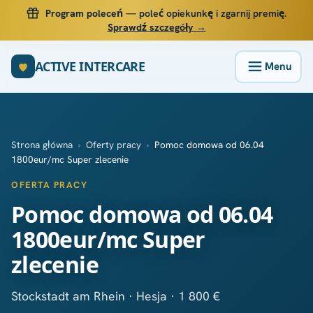
Program poleceń
— poleć opiekunkę i zgarnij premię.
Sprawdź szczegóły →
ACTIVE INTERCARE
Strona główna
›
Oferty pracy
›
Pomoc domowa od 06.04
1800eur/mc Super zlecenie
OFERTA PRACY
Pomoc domowa od 06.04
1800eur/mc Super
zlecenie
Stockstadt am Rhein · Hesja · 1 800 €