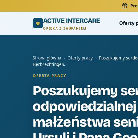
Pro
ACTIVE INTERCARE
Oferty 
OPIEKA Z ZAUFANIEM
Strona główna
›
Oferty pracy
›
Poszukujemy serdec
Herbrechtingen.
OFERTA PRACY
Poszukujemy ser
odpowiedzialnej
małżeństwa seni
Ursuli i Pana Geo