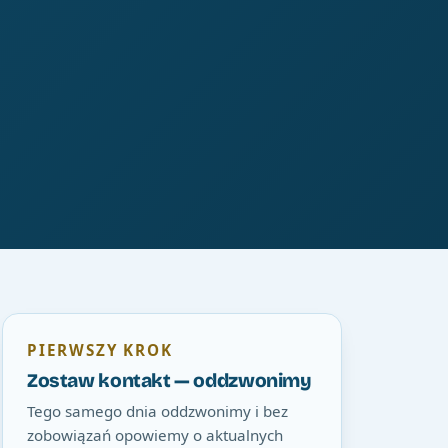
PIERWSZY KROK
Zostaw kontakt — oddzwonimy
Tego samego dnia oddzwonimy i bez
zobowiązań opowiemy o aktualnych