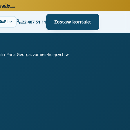
egóły →
Zostaw kontakt
22 487 51 11
A
PL
a
li i Pana Georga, zamieszkujących w