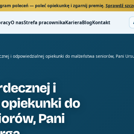
gram poleceń
— poleć opiekunkę i zgarnij premię.
Sprawdź szcz
pracy
O nas
Strefa pracownika
Kariera
Blog
Kontakt
znej i odpowiedzialnej opiekunki do małżeństwa seniorów, Pani Ursu
decznej i
 opiekunki do
orów, Pani
rga,