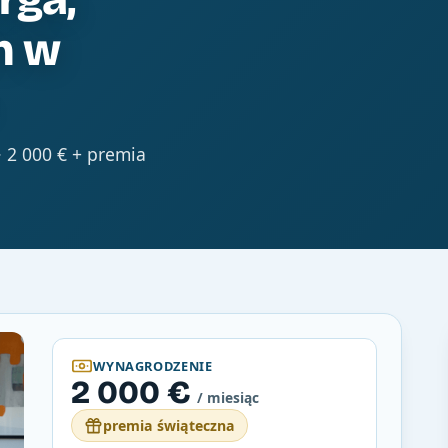
h w
 2 000 € + premia
WYNAGRODZENIE
2 000 €
/ miesiąc
premia świąteczna