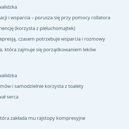
walidzka
cji i wsparcia – porusza się przy pomocy rollatora
nencję (korzysta z pieluchomajtek)
depresją, czasem potrzebuje wsparcia i rozmowy
na, która zajmuje się porządkowaniem leków
walidzka
emów i samodzielnie korzysta z toalety
ał serca
 która zakłada mu rajstopy kompresyjne