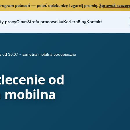
rogram poleceń
— poleć opiekunkę i zgarnij premię.
Sprawdź szczeg
ty pracy
O nas
Strefa pracownika
Kariera
Blog
Kontakt
ie od 30.07 – samotna mobilna podopieczna
zlecenie od
a mobilna