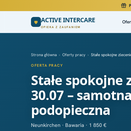
P
ACTIVE INTERCARE
Ofer
OPIEKA Z ZAUFANIEM
Strona główna
›
Oferty pracy
›
Stałe spokojne zlecen
OFERTA PRACY
Stałe spokojne 
30.07 – samotn
podopieczna
Neunkirchen · Bawaria · 1 850 €