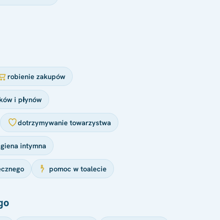
robienie zakupów
ków i płynów
dotrzymywanie towarzystwa
igiena intymna
ecznego
pomoc w toalecie
go