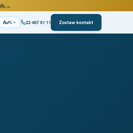
óły →
A
Zostaw kontakt
22 487 51 11
PL
a