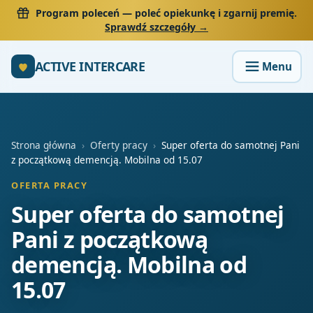
Program poleceń
— poleć opiekunkę i zgarnij premię.
Sprawdź szczegóły →
ACTIVE INTERCARE
Strona główna
›
Oferty pracy
›
Super oferta do samotnej Pani
z początkową demencją. Mobilna od 15.07
OFERTA PRACY
Super oferta do samotnej
Pani z początkową
demencją. Mobilna od
15.07