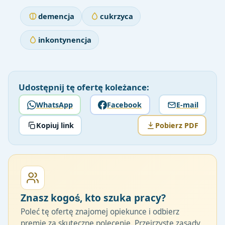
demencja
cukrzyca
inkontynencja
Udostępnij tę ofertę koleżance:
WhatsApp
Facebook
E-mail
Kopiuj link
Pobierz PDF
Znasz kogoś, kto szuka pracy?
Poleć tę ofertę znajomej opiekunce i odbierz
premię za skuteczne polecenie. Przejrzyste zasady