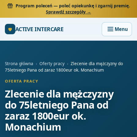
Program poleceń
— poleć opiekunkę i zgarnij premię.
Sprawdź szczegóły →
ACTIVE INTERCARE
Strona główna
›
Oferty pracy
›
Zlecenie dla mężczyzny do
75letniego Pana od zaraz 1800eur ok. Monachium
OFERTA PRACY
Zlecenie dla mężczyzny
do 75letniego Pana od
zaraz 1800eur ok.
Monachium