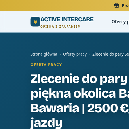
Pro
ACTIVE INTERCARE
Oferty 
OPIEKA Z ZAUFANIEM
Strona główna
›
Oferty pracy
›
Zlecenie do pary S
OFERTA PRACY
Zlecenie do pary
piękna okolica B
Bawaria | 2500 €
jazdy