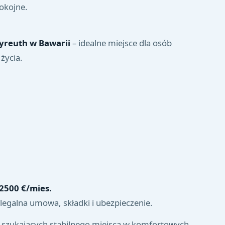
pokojne.
yreuth w Bawarii
– idealne miejsce dla osób
życia.
 2500 €/mies.
legalna umowa, składki i ubezpieczenie.
ób szukających stabilnego miejsca w komfortowych