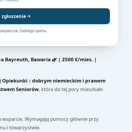
j zgłoszenie
 bezpieczne. Żadnego spamu.
ica Bayreuth, Bawaria
🌿 | 2500
€/mies. |
j Opiekunki
z
dobrym niemieckim i prawem
stwem Seniorów
, które do tej pory mieszkało
 za wsparcie. Wymagają pomocy głównie przy
u i towarzystwie.