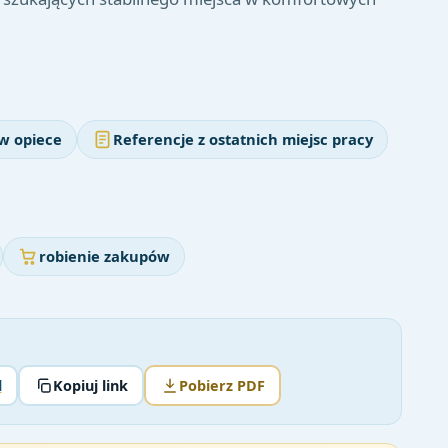
w opiece
Referencje z ostatnich miejsc pracy
robienie zakupów
l
Kopiuj link
Pobierz PDF