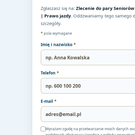
Zgłaszasz się na:
Zlecenie do pary Seniorów 
| Prawo jazdy
. Oddzwaniamy tego samego 
szczegóły.
*
pola wymagane
Imię i nazwisko
*
Telefon
*
E-mail
*
Wyrażam zgodę na przetwarzanie moich danych osobow
podobnych ofert pracy (zgodnie z polityką prywatnoś