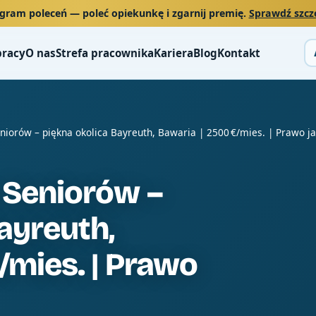
gram poleceń
— poleć opiekunkę i zgarnij premię.
Sprawdź szcz
pracy
O nas
Strefa pracownika
Kariera
Blog
Kontakt
eniorów – piękna okolica Bayreuth, Bawaria | 2500 €/mies. | Prawo j
 Seniorów –
ayreuth,
/mies. | Prawo