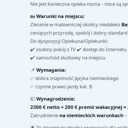
Nie jest konieczna opieka nocna – noce są s
🏡
Warunki na miejscu:
Zlecenie w malowniczej okolicy niedaleko
Ba
ceniących przyrodę, spokój i dobry standard 
Do dyspozycji Opiekuna/Opiekunki:
✔️ osobny pokój z TV ✔️ dostęp do Internetu
✔️ samochód służbowy na miejscu
📌
Wymagania:
✅ dobra znajomość języka niemieckiego
✅ czynne prawo jazdy kat. B
💶
Wynagrodzenie:
2300 € netto + 200 € premii wakacyjnej =
Zatrudnienie
na niemieckich warunkach
– 
🌟 To zlecenie to idealna propozycja dla os