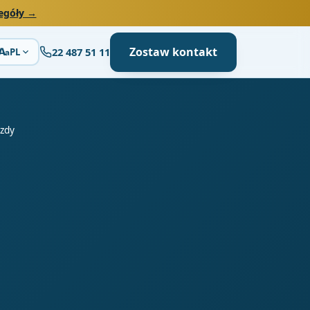
egóły →
Zostaw kontakt
22 487 51 11
A
PL
a
azdy