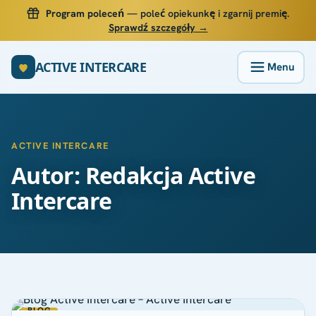
Program poleceń
— poleć opiekunkę i zgarnij premię.
Sprawdź szczegóły →
ACTIVE INTERCARE
ACTIVE INTERCARE
Autor: Redakcja Active
Intercare
BLOG