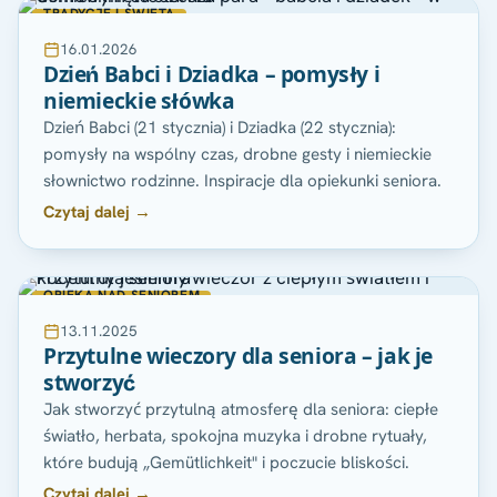
TRADYCJE I SWIETA
16.01.2026
Dzień Babci i Dziadka – pomysły i
niemieckie słówka
Dzień Babci (21 stycznia) i Dziadka (22 stycznia):
pomysły na wspólny czas, drobne gesty i niemieckie
słownictwo rodzinne. Inspiracje dla opiekunki seniora.
Czytaj dalej →
OPIEKA NAD SENIOREM
13.11.2025
Przytulne wieczory dla seniora – jak je
stworzyć
Jak stworzyć przytulną atmosferę dla seniora: ciepłe
światło, herbata, spokojna muzyka i drobne rytuały,
które budują „Gemütlichkeit" i poczucie bliskości.
Czytaj dalej →