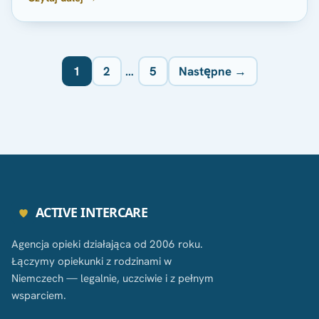
Nawigacja po wpisach bloga
1
2
…
5
Następne →
ACTIVE INTERCARE
Agencja opieki działająca od 2006 roku.
Łączymy opiekunki z rodzinami w
Niemczech — legalnie, uczciwie i z pełnym
wsparciem.