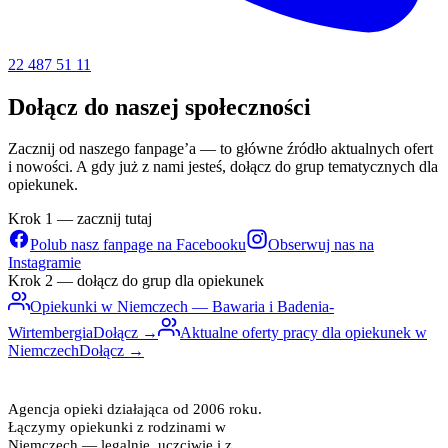
22 487 51 11
Dołącz do naszej społeczności
Zacznij od naszego fanpage’a — to główne źródło aktualnych ofert
i nowości. A gdy już z nami jesteś, dołącz do grup tematycznych dla
opiekunek.
Krok 1 — zacznij tutaj
Polub nasz fanpage na Facebooku
Obserwuj nas na
Instagramie
Krok 2 — dołącz do grup dla opiekunek
Opiekunki w Niemczech — Bawaria i Badenia-
Wirtembergia
Dołącz →
Aktualne oferty pracy dla opiekunek w
Niemczech
Dołącz →
ACTIVE INTERCARE
opieka z zaufaniem
Agencja opieki działająca od 2006 roku.
Łączymy opiekunki z rodzinami w
Niemczech — legalnie, uczciwie i z