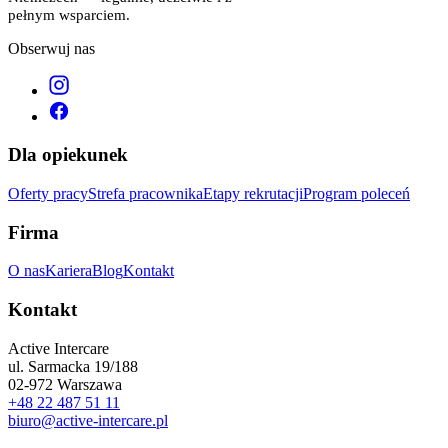
pełnym wsparciem.
Obserwuj nas
Dla opiekunek
Oferty pracy
Strefa pracownika
Etapy rekrutacji
Program poleceń
Firma
O nas
Kariera
Blog
Kontakt
Kontakt
Active Intercare
ul. Sarmacka 19/188
02-972 Warszawa
+48 22 487 51 11
biuro@active-intercare.pl