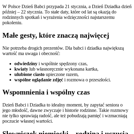
W Polsce Dzień Babci przypada 21 stycznia, a Dzień Dziadka dzień
później – 22 stycznia. To stałe daty, które od lat są okazją do
rodzinnych spotkań i wyrażenia wdzięczności najstarszemu
pokoleniu.
Małe gesty, które znaczą najwięcej
Nie potrzeba drogich prezentów. Dla babci i dziadka największą
wartość ma uwaga i obecność:
odwiedziny
i wspólnie spędzony czas,
kwiaty
lub własnoręcznie wykonana kartka,
ulubione ciasto
upieczone razem,
wspólne oglądanie zdjęć
i rozmowa o przeszłości.
Wspomnienia i wspólny czas
Dzień Babci i Dziadka to idealny moment, by zapytać seniora o
jego młodość, dawne zwyczaje i historie rodzinne. Takie rozmowy
nie tylko sprawiają radość, ale też pobudzają pamięć i wzmacniają
poczucie własnej wartości.
Słowniczek niemiecki – rodzina i uczucia