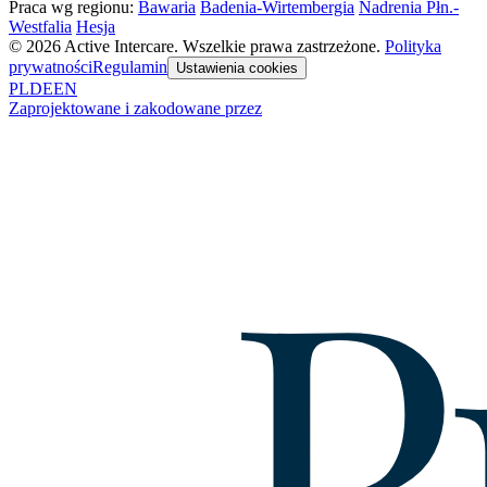
Praca wg regionu:
Bawaria
Badenia-Wirtembergia
Nadrenia Płn.-
Westfalia
Hesja
© 2026 Active Intercare. Wszelkie prawa zastrzeżone.
Polityka
prywatności
Regulamin
Ustawienia cookies
PL
DE
EN
Zaprojektowane i zakodowane przez