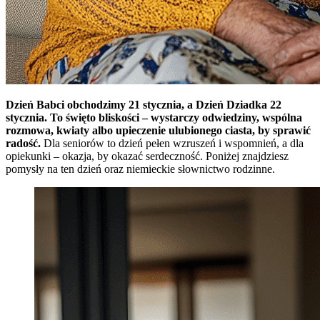
Dzień Babci obchodzimy 21 stycznia, a Dzień Dziadka 22
stycznia. To święto bliskości – wystarczy odwiedziny, wspólna
rozmowa, kwiaty albo upieczenie ulubionego ciasta, by sprawić
radość.
Dla seniorów to dzień pełen wzruszeń i wspomnień, a dla
opiekunki – okazja, by okazać serdeczność. Poniżej znajdziesz
pomysły na ten dzień oraz niemieckie słownictwo rodzinne.