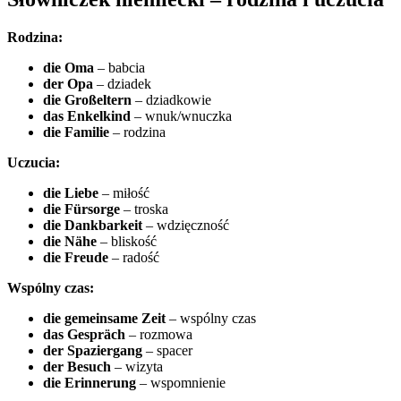
Rodzina:
die Oma
– babcia
der Opa
– dziadek
die Großeltern
– dziadkowie
das Enkelkind
– wnuk/wnuczka
die Familie
– rodzina
Uczucia:
die Liebe
– miłość
die Fürsorge
– troska
die Dankbarkeit
– wdzięczność
die Nähe
– bliskość
die Freude
– radość
Wspólny czas:
die gemeinsame Zeit
– wspólny czas
das Gespräch
– rozmowa
der Spaziergang
– spacer
der Besuch
– wizyta
die Erinnerung
– wspomnienie