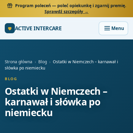
Program poleceń
— poleć opiekunkę i zgarnij premię.
Sprawdź szczegóły →
ACTIVE INTERCARE
Strona główna
›
Blog
›
Ostatki w Niemczech – karnawał i
słówka po niemiecku
BLOG
Ostatki w Niemczech –
karnawał i słówka po
niemiecku