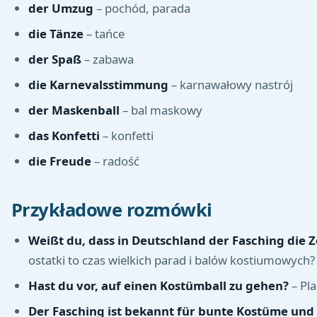
der Umzug
– pochód, parada
die Tänze
– tańce
der Spaß
– zabawa
die Karnevalsstimmung
– karnawałowy nastrój
der Maskenball
– bal maskowy
das Konfetti
– konfetti
die Freude
– radość
Przykładowe rozmówki
Weißt du, dass in Deutschland der Fasching die 
ostatki to czas wielkich parad i balów kostiumowych?
Hast du vor, auf einen Kostümball zu gehen?
– Pla
Der Fasching ist bekannt für bunte Kostüme und