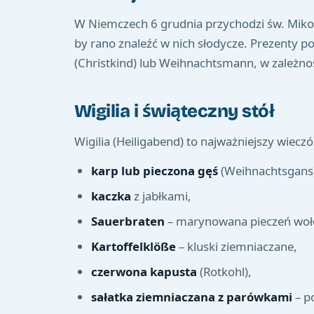
W Niemczech 6 grudnia przychodzi św. Mikoła
by rano znaleźć w nich słodycze. Prezenty p
(Christkind) lub Weihnachtsmann, w zależnoś
Wigilia i świąteczny stół
Wigilia (Heiligabend) to najważniejszy wieczó
karp lub pieczona gęś
(Weihnachtsgans)
kaczka
z jabłkami,
Sauerbraten
– marynowana pieczeń woł
Kartoffelklöße
– kluski ziemniaczane,
czerwona kapusta
(Rotkohl),
sałatka ziemniaczana z parówkami
– po