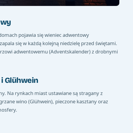
owy
domach pojawia się wieniec adwentowy
apala się w każdą kolejną niedzielę przed świętami.
alendarzowi adwentowemu (Adventskalender) z drobnymi
i Glühwein
y. Na rynkach miast ustawiane są stragany z
grzane wino (Glühwein), pieczone kasztany oraz
mosfery.