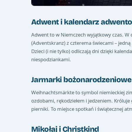
Adwent i kalendarz adwent
Adwent to w Niemczech wyjątkowy czas. W 
(Adventskranz) z czterema świecami – jedną z
Dzieci (i nie tylko) odliczają dni dzięki k
niespodziankami.
Jarmarki bożonarodzeniowe 
Weihnachtsmärkte to symbol niemieckiej zim
ozdobami, rękodziełem i jedzeniem. Króluje 
pierniki. To miejsce spotkań i świątecznej at
Mikołaj i Christkind