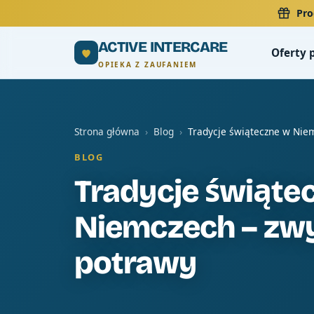
Pro
ACTIVE INTERCARE
Oferty 
OPIEKA Z ZAUFANIEM
Strona główna
›
Blog
›
Tradycje świąteczne w Niem
BLOG
Tradycje świąte
Niemczech – zwy
potrawy