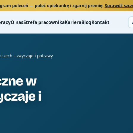
gram poleceń
— poleć opiekunkę i zgarnij premię.
Sprawdź szcz
pracy
O nas
Strefa pracownika
Kariera
Blog
Kontakt
czech – zwyczaje i potrawy
czne w
czaje i