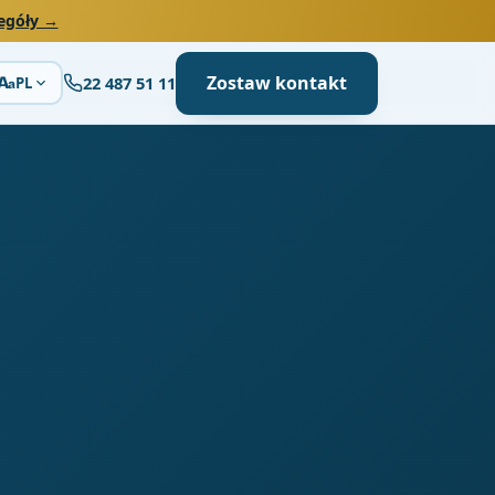
egóły →
Zostaw kontakt
22 487 51 11
A
PL
a