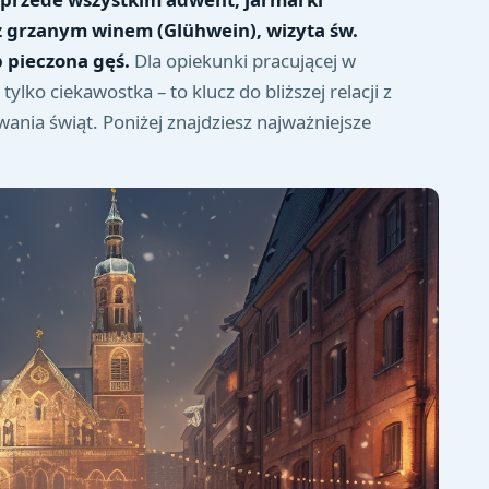
 grzanym winem (Glühwein), wizyta św.
b pieczona gęś.
Dla opiekunki pracującej w
lko ciekawostka – to klucz do bliższej relacji z
nia świąt. Poniżej znajdziesz najważniejsze