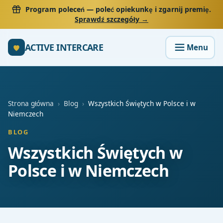
Program poleceń
— poleć opiekunkę i zgarnij premię.
Sprawdź szczegóły →
ACTIVE INTERCARE
Strona główna
›
Blog
›
Wszystkich Świętych w Polsce i w
Niemczech
BLOG
Wszystkich Świętych w
Polsce i w Niemczech