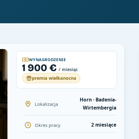
WYNAGRODZENIE
1 900 €
/ miesiąc
premia wielkanocna
Horn · Badenia-
Lokalizacja
Wirtembergia
2 miesiące
Okres pracy