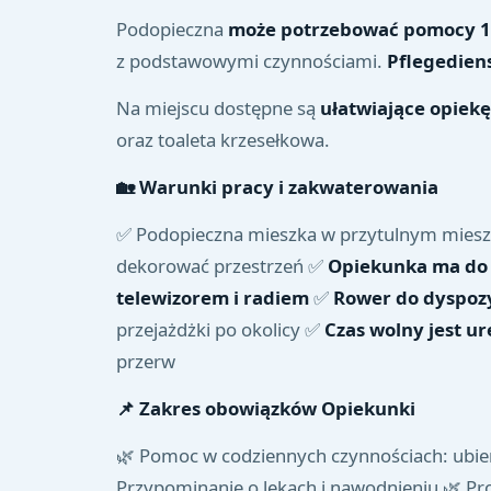
Podopieczna
może potrzebować pomocy 1-
z podstawowymi czynnościami.
Pflegedien
Na miejscu dostępne są
ułatwiające opiekę
oraz toaleta krzesełkowa.
🏡
Warunki pracy i zakwaterowania
✅ Podopieczna mieszka w przytulnym mieszk
dekorować przestrzeń ✅
Opiekunka ma do 
telewizorem i radiem
✅
Rower do dyspozy
przejażdżki po okolicy ✅
Czas wolny jest u
przerw
📌
Zakres obowiązków Opiekunki
🌿 Pomoc w codziennych czynnościach: ubieran
Przypominanie o lekach i nawodnieniu 🌿 