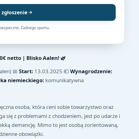
j zgłoszenie
 bezpieczne. Żadnego spamu.
€ netto | Blisko Aalen!
🌿
alen) 📅
Start:
13.03.2025 💶
Wynagrodzenie:
ka niemieckiego:
komunikatywna
zięczna osoba, która ceni sobie towarzystwo oraz
a się z problemami z chodzeniem, jest po udarze i
 lekką demencję. Mimo to jest osobą zorientowaną,
odzienne obowiązki.