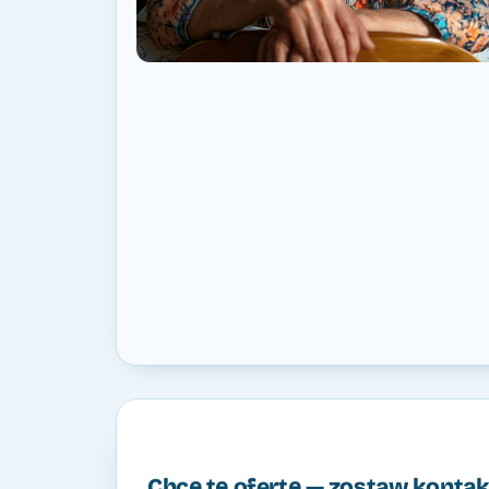
Chcę tę ofertę — zostaw kontak