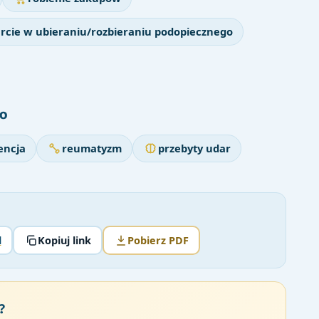
rcie w ubieraniu/rozbieraniu podopiecznego
o
ncja
reumatyzm
przebyty udar
l
Kopiuj link
Pobierz PDF
?