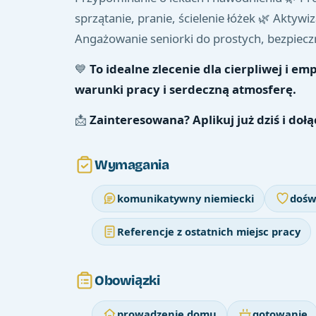
sprzątanie, pranie, ścielenie łóżek 🌿 Akty
Angażowanie seniorki do prostych, bezpie
💙
To idealne zlecenie dla cierpliwej i em
warunki pracy i serdeczną atmosferę.
📩
Zainteresowana? Aplikuj już dziś i doł
Wymagania
komunikatywny niemiecki
dośw
Referencje z ostatnich miejsc pracy
Obowiązki
prowadzenie domu
gotowanie