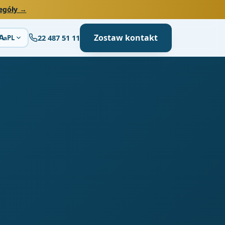
egóły →
Zostaw kontakt
22 487 51 11
A
PL
a