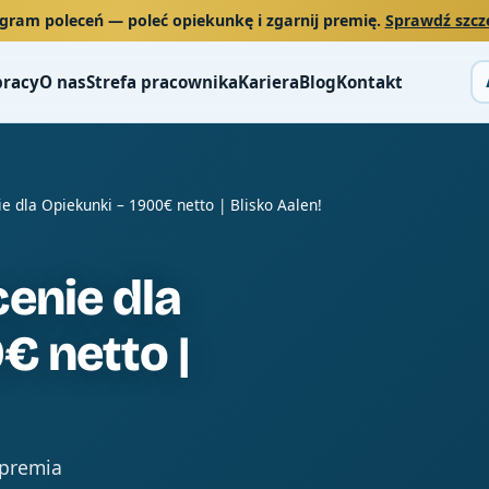
gram poleceń
— poleć opiekunkę i zgarnij premię.
Sprawdź szcz
pracy
O nas
Strefa pracownika
Kariera
Blog
Kontakt
e dla Opiekunki – 1900€ netto | Blisko Aalen!
enie dla
€ netto |
 premia