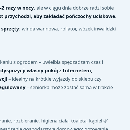
2 razy w nocy
, ale w ciągu dnia dobrze radzi sobie
st przychodzi, aby zakładać pończochy uciskowe.
 sprzęty
: winda wannowa, rollator, wózek inwalidzki
aniu z ogrodem – uwielbia spędzać tam czas i
dyspozycji własny pokój z Internetem,
cji
– idealny na krótkie wyjazdy do sklepu czy
regulowany
– seniorka może zostać sama w trakcie
ie, rozbieranie, higiena ciała, toaleta, kąpiel 🌿
Prowadzenie gospodarstwa domowego: gotowanie,