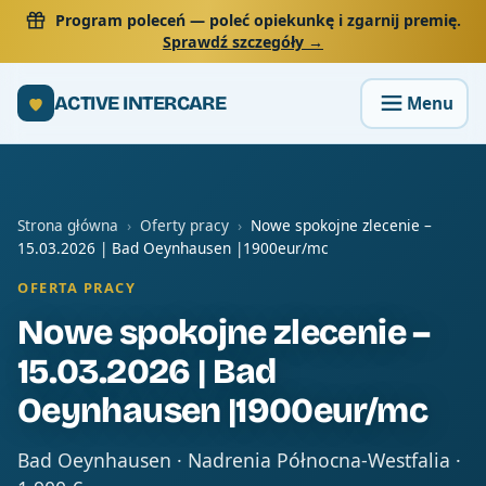
Program poleceń
— poleć opiekunkę i zgarnij premię.
Sprawdź szczegóły →
ACTIVE INTERCARE
Strona główna
›
Oferty pracy
›
Nowe spokojne zlecenie –
15.03.2026 | Bad Oeynhausen |1900eur/mc
OFERTA PRACY
Nowe spokojne zlecenie –
15.03.2026 | Bad
Oeynhausen |1900eur/mc
Bad Oeynhausen · Nadrenia Północna-Westfalia ·