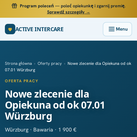
Program poleceń
— poleć opiekunkę i zgarnij premię.
Sprawdź szczegóły →
ACTIVE INTERCARE
Strona główna
›
Oferty pracy
›
Nowe zlecenie dla Opiekuna od ok
07.01 Würzburg
OFERTA PRACY
Nowe zlecenie dla
Opiekuna od ok 07.01
Würzburg
Würzburg · Bawaria · 1 900 €