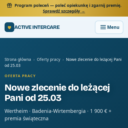
Program poleceń
— poleć opiekunkę i zgarnij premię.
Sprawdź szczegóły →
ACTIVE INTERCARE
Strona główna
›
Oferty pracy
›
Nowe zlecenie do leżącej Pani
od 25.03
OFERTA PRACY
Nowe zlecenie do leżącej
Pani od 25.03
Wertheim · Badenia-Wirtembergia · 1 900 € +
premia świąteczna