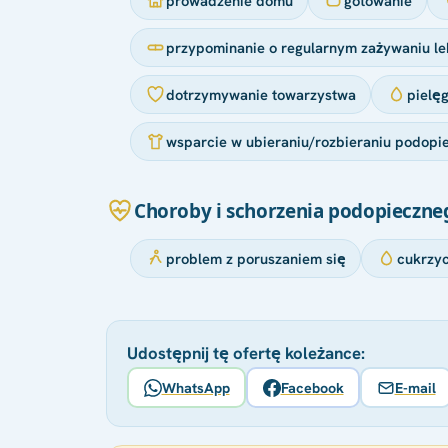
prowadzenie domu
gotowanie
przypominanie o regularnym zażywaniu le
dotrzymywanie towarzystwa
pielę
wsparcie w ubieraniu/rozbieraniu podopi
Choroby i schorzenia podopieczne
problem z poruszaniem się
cukrzy
Udostępnij tę ofertę koleżance:
WhatsApp
Facebook
E-mail