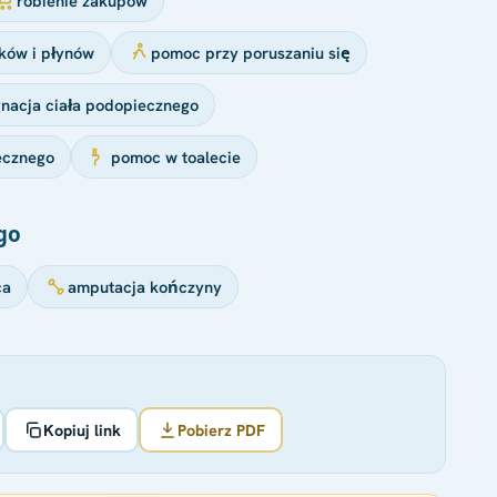
robienie zakupów
ków i płynów
pomoc przy poruszaniu się
gnacja ciała podopiecznego
ecznego
pomoc w toalecie
go
ca
amputacja kończyny
Kopiuj link
Pobierz PDF