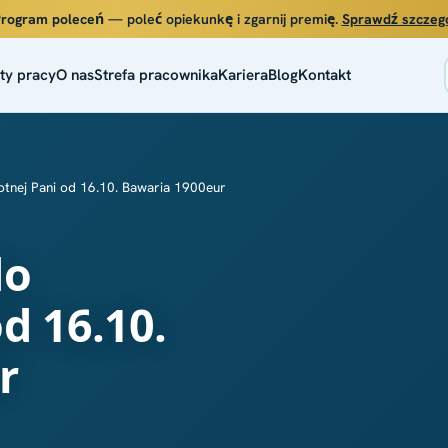
rogram poleceń
— poleć opiekunkę i zgarnij premię.
Sprawdź szczeg
ty pracy
O nas
Strefa pracownika
Kariera
Blog
Kontakt
tnej Pani od 16.10. Bawaria 1900eur
do
d 16.10.
r