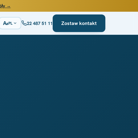
óły →
A
Zostaw kontakt
22 487 51 11
PL
a