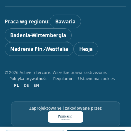
Praca wg regionu:
Bawaria
Badenia-Wirtembergia
Nadrenia Płn.-Westfalia
Hesja
© 2026 Active Intercare. Wszelkie prawa zastrzeżone.
Polityka prywatności
Regulamin
Ustawienia cookies
PL
DE
EN
Zaprojektowane i zakodowane przez