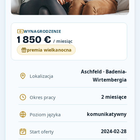
WYNAGRODZENIE
1 850 €
/ miesiąc
premia wielkanocna
Aschfeld · Badenia-
Lokalizacja
Wirtembergia
2 miesiące
Okres pracy
komunikatywny
Poziom języka
2024-02-28
Start oferty