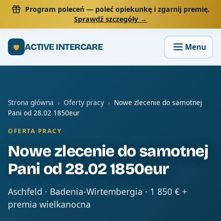
Program poleceń
— poleć opiekunkę i zgarnij premię.
Sprawdź szczegóły →
ACTIVE INTERCARE
Strona główna
›
Oferty pracy
›
Nowe zlecenie do samotnej
Pani od 28.02 1850eur
OFERTA PRACY
Nowe zlecenie do samotnej
Pani od 28.02 1850eur
Aschfeld · Badenia-Wirtembergia · 1 850 € +
premia wielkanocna