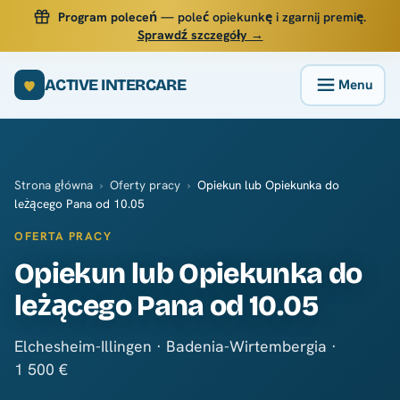
Program poleceń
— poleć opiekunkę i zgarnij premię.
Sprawdź szczegóły →
ACTIVE INTERCARE
Strona główna
›
Oferty pracy
›
Opiekun lub Opiekunka do
leżącego Pana od 10.05
OFERTA PRACY
Opiekun lub Opiekunka do
leżącego Pana od 10.05
Elchesheim-Illingen · Badenia-Wirtembergia ·
1 500 €