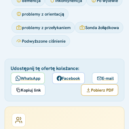
demencja
inkontynencja
Po wylewie
problemy z orientacją
problemy z przełykaniem
Sonda żołądkowa
Podwyższone ciśnienie
Udostępnij tę ofertę koleżance:
WhatsApp
Facebook
E-mail
Kopiuj link
Pobierz PDF