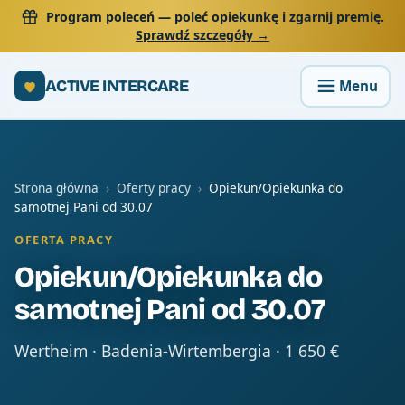
Program poleceń
— poleć opiekunkę i zgarnij premię.
Sprawdź szczegóły →
ACTIVE INTERCARE
Strona główna
›
Oferty pracy
›
Opiekun/Opiekunka do
samotnej Pani od 30.07
OFERTA PRACY
Opiekun/Opiekunka do
samotnej Pani od 30.07
Wertheim · Badenia-Wirtembergia · 1 650 €