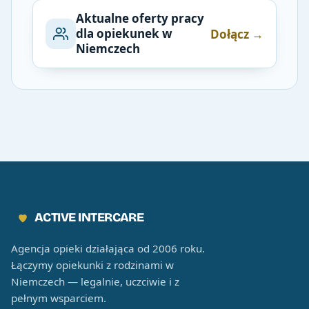
Aktualne oferty pracy
dla opiekunek w
Dołącz →
Niemczech
ACTIVE INTERCARE
Agencja opieki działająca od 2006 roku.
Łączymy opiekunki z rodzinami w
Niemczech — legalnie, uczciwie i z
pełnym wsparciem.