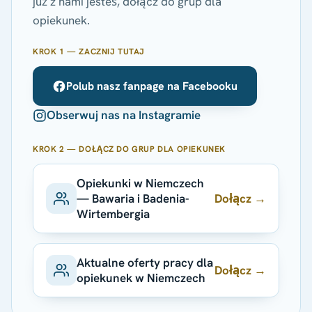
już z nami jesteś, dołącz do grup dla
opiekunek.
KROK 1 — ZACZNIJ TUTAJ
Polub nasz fanpage na Facebooku
Obserwuj nas na Instagramie
KROK 2 — DOŁĄCZ DO GRUP DLA OPIEKUNEK
Opiekunki w Niemczech
Dołącz →
— Bawaria i Badenia-
Wirtembergia
Aktualne oferty pracy dla
Dołącz →
opiekunek w Niemczech