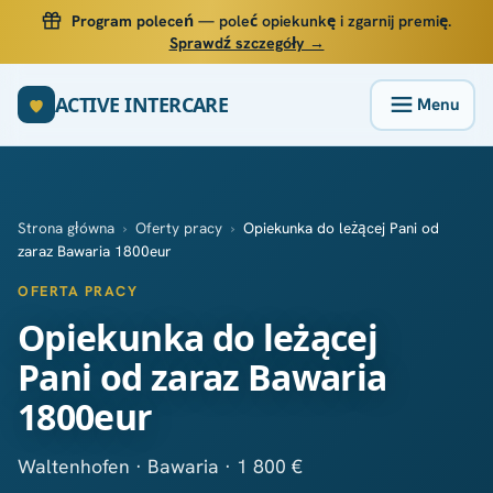
Program poleceń
— poleć opiekunkę i zgarnij premię.
Sprawdź szczegóły →
ACTIVE INTERCARE
Strona główna
›
Oferty pracy
›
Opiekunka do leżącej Pani od
zaraz Bawaria 1800eur
OFERTA PRACY
Opiekunka do leżącej
Pani od zaraz Bawaria
1800eur
Waltenhofen · Bawaria · 1 800 €