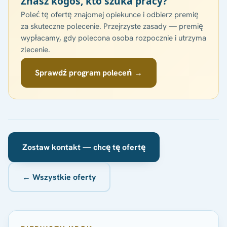
Znasz kogoś, kto szuka pracy?
Poleć tę ofertę znajomej opiekunce i odbierz premię
za skuteczne polecenie. Przejrzyste zasady — premię
wypłacamy, gdy polecona osoba rozpocznie i utrzyma
zlecenie.
Sprawdź program poleceń →
Zostaw kontakt — chcę tę ofertę
← Wszystkie oferty