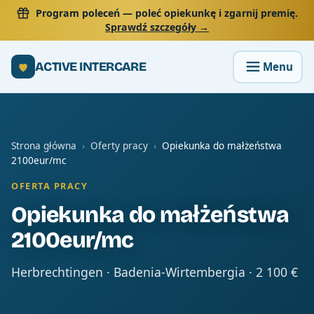
Program poleceń
— poleć opiekunkę i zgarnij premię.
Sprawdź szczegóły →
ACTIVE INTERCARE
Strona główna
›
Oferty pracy
›
Opiekunka do małżeństwa
2100eur/mc
OFERTA PRACY
Opiekunka do małżeństwa
2100eur/mc
Herbrechtingen · Badenia-Wirtembergia · 2 100 €