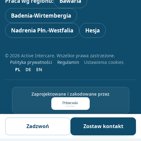
Praca wg regionu:
Bawaria
Badenia-Wirtembergia
Nadrenia Płn.-Westfalia
Hesja
© 2026 Active Intercare. Wszelkie prawa zastrzeżone.
Polityka prywatności
Regulamin
Ustawienia cookies
PL
DE
EN
Zaprojektowane i zakodowane przez
Zadzwoń
Zostaw kontakt