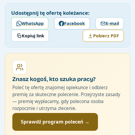
Udostępnij tę ofertę koleżance:
WhatsApp
Facebook
E-mail
Kopiuj link
Pobierz PDF
Znasz kogoś, kto szuka pracy?
Poleć tę ofertę znajomej opiekunce i odbierz
premię za skuteczne polecenie. Przejrzyste zasady
— premię wypłacamy, gdy polecona osoba
rozpocznie i utrzyma zlecenie.
Sprawdź program poleceń →