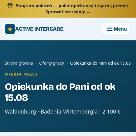
Program poleceń
— poleć opiekunkę i zgarnij premię.
Sprawdź szczegóły →
ACTIVE INTERCARE
Strona główna
›
Oferty pracy
›
Opiekunka do Pani od ok 15.08
OFERTA PRACY
Opiekunka do Pani od ok
15.08
Waldenburg · Badenia-Wirtembergia · 2 100 €