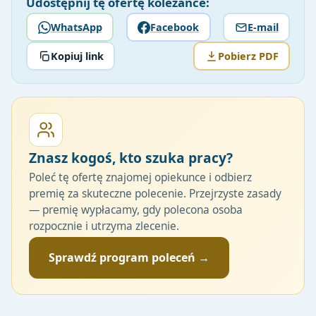
Udostępnij tę ofertę koleżance:
WhatsApp
Facebook
E-mail
Kopiuj link
Pobierz PDF
Znasz kogoś, kto szuka pracy?
Poleć tę ofertę znajomej opiekunce i odbierz
premię za skuteczne polecenie. Przejrzyste zasady
— premię wypłacamy, gdy polecona osoba
rozpocznie i utrzyma zlecenie.
Sprawdź program poleceń →