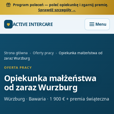
Program poleceń
— poleć opiekunkę i zgarnij premię.
Sprawdź szczegóły →
ACTIVE INTERCARE
Strona główna
›
Oferty pracy
›
Opiekunka małżeństwa od
zaraz Wurzburg
OFERTA PRACY
Opiekunka małżeństwa
od zaraz Wurzburg
Würzburg · Bawaria · 1 900 € + premia świąteczna