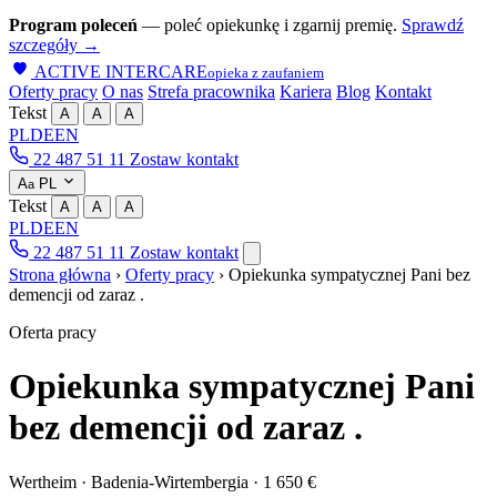
Program poleceń
— poleć opiekunkę i zgarnij premię.
Sprawdź
szczegóły →
ACTIVE INTERCARE
opieka z zaufaniem
Oferty pracy
O nas
Strefa pracownika
Kariera
Blog
Kontakt
Tekst
A
A
A
PL
DE
EN
22 487 51 11
Zostaw kontakt
A
PL
a
Tekst
A
A
A
PL
DE
EN
22 487 51 11
Zostaw kontakt
Strona główna
›
Oferty pracy
›
Opiekunka sympatycznej Pani bez
demencji od zaraz .
Oferta pracy
Opiekunka sympatycznej Pani
bez demencji od zaraz .
Wertheim · Badenia-Wirtembergia · 1 650 €