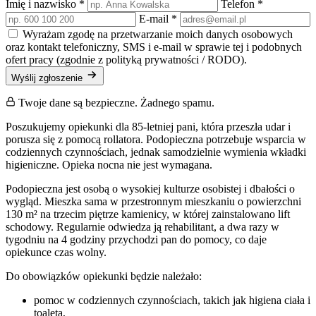
Imię i nazwisko
*
Telefon
*
E-mail
*
Wyrażam zgodę na przetwarzanie moich danych osobowych
oraz kontakt telefoniczny, SMS i e-mail w sprawie tej i podobnych
ofert pracy (zgodnie z polityką prywatności / RODO).
Wyślij zgłoszenie
Twoje dane są bezpieczne. Żadnego spamu.
Poszukujemy opiekunki dla 85-letniej pani, która przeszła udar i
porusza się z pomocą rollatora. Podopieczna potrzebuje wsparcia w
codziennych czynnościach, jednak samodzielnie wymienia wkładki
higieniczne. Opieka nocna nie jest wymagana.
Podopieczna jest osobą o wysokiej kulturze osobistej i dbałości o
wygląd. Mieszka sama w przestronnym mieszkaniu o powierzchni
130 m² na trzecim piętrze kamienicy, w której zainstalowano lift
schodowy. Regularnie odwiedza ją rehabilitant, a dwa razy w
tygodniu na 4 godziny przychodzi pan do pomocy, co daje
opiekunce czas wolny.
Do obowiązków opiekunki będzie należało:
pomoc w codziennych czynnościach, takich jak higiena ciała i
toaleta,