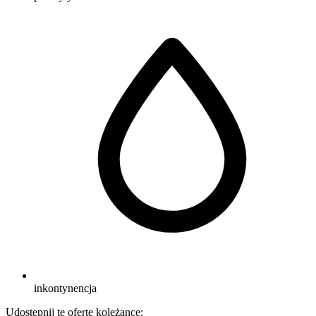
inkontynencja
Udostępnij tę ofertę koleżance: