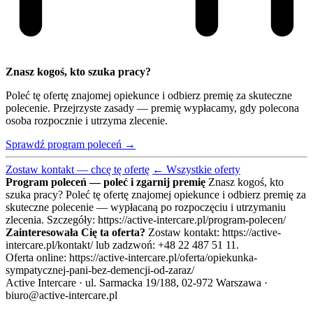
Znasz kogoś, kto szuka pracy?
Poleć tę ofertę znajomej opiekunce i odbierz premię za skuteczne
polecenie. Przejrzyste zasady — premię wypłacamy, gdy polecona
osoba rozpocznie i utrzyma zlecenie.
Sprawdź program poleceń →
Zostaw kontakt — chcę tę ofertę
← Wszystkie oferty
Program poleceń — poleć i zgarnij premię
Znasz kogoś, kto
szuka pracy? Poleć tę ofertę znajomej opiekunce i odbierz premię za
skuteczne polecenie — wypłacaną po rozpoczęciu i utrzymaniu
zlecenia. Szczegóły: https://active-intercare.pl/program-polecen/
Zainteresowała Cię ta oferta?
Zostaw kontakt: https://active-
intercare.pl/kontakt/ lub zadzwoń: +48 22 487 51 11.
Oferta online: https://active-intercare.pl/oferta/opiekunka-
sympatycznej-pani-bez-demencji-od-zaraz/
Active Intercare · ul. Sarmacka 19/188, 02-972 Warszawa ·
biuro@active-intercare.pl