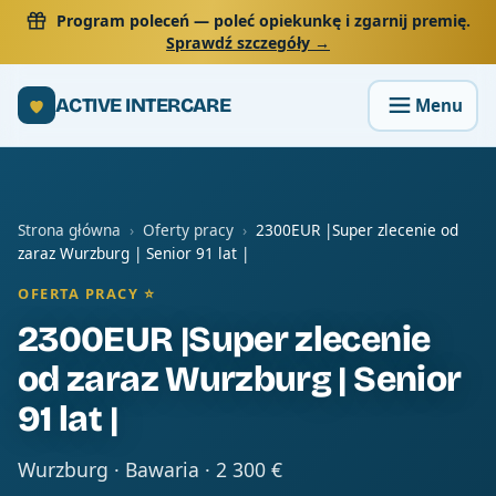
Program poleceń
— poleć opiekunkę i zgarnij premię.
Sprawdź szczegóły →
ACTIVE INTERCARE
Strona główna
›
Oferty pracy
›
2300EUR |Super zlecenie od
zaraz Wurzburg | Senior 91 lat |
OFERTA PRACY ⭐
2300EUR |Super zlecenie
od zaraz Wurzburg | Senior
91 lat |
Wurzburg · Bawaria · 2 300 €